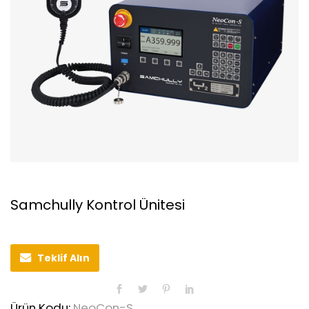
Samchully Kontrol Ünitesi
Teklif Alın
Ürün Kodu:
NeoCon-S