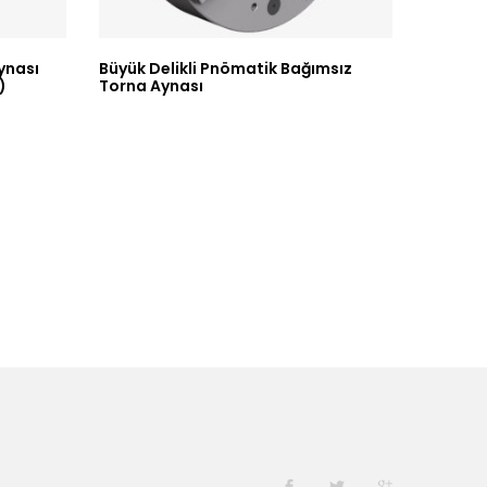
ynası
Büyük Delikli Pnömatik Bağımsız
Otomati
)
Torna Aynası
Torna A