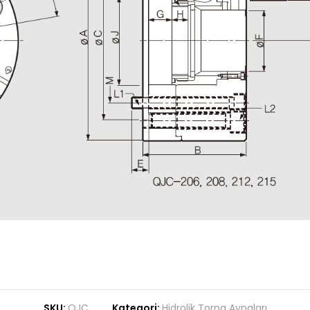
SKU:
QJC
Kategori:
Hidrolik Torna Aynaları