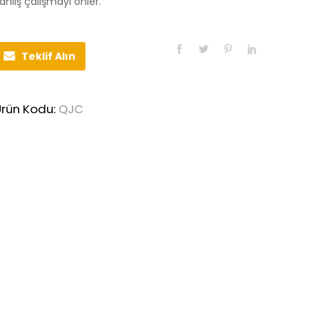
anlış çalışmayı önler.
Teklif Alın
Ürün Kodu:
QJC