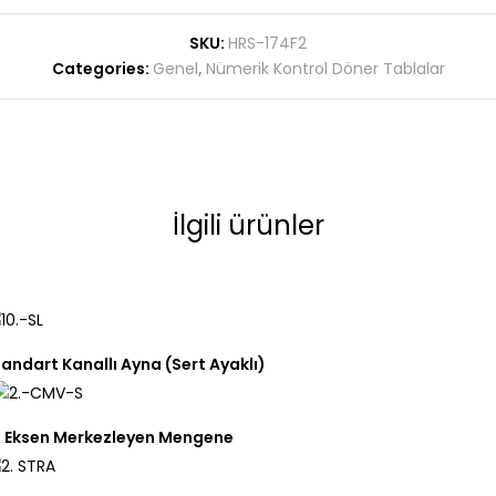
SKU:
HRS-174F2
Categories:
Genel
,
Nümerik Kontrol Döner Tablalar
İlgili ürünler
andart Kanallı Ayna (Sert Ayaklı)
5 Eksen Merkezleyen Mengene