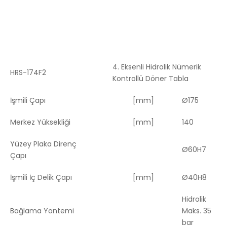
4. Eksenli Hidrolik Nümerik
HRS-174F2
Kontrollü Döner Tabla
İşmili Çapı
[mm]
Ø175
Merkez Yüksekliği
[mm]
140
Yüzey Plaka Direnç
Ø60H7
Çapı
İşmili İç Delik Çapı
[mm]
Ø40H8
Hidrolik
Bağlama Yöntemi
Maks. 35
bar