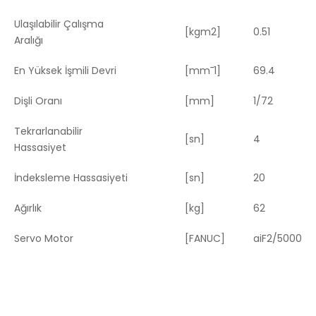
Ulaşılabilir Çalışma
[kgm2]
0.51
Aralığı
En Yüksek İşmili Devri
[mm¯1]
69.4
Dişli Oranı
[mm]
1/72
Tekrarlanabilir
[sn]
4
Hassasiyet
İndeksleme Hassasiyeti
[sn]
20
Ağırlık
[kg]
62
Servo Motor
[FANUC]
aiF2/5000