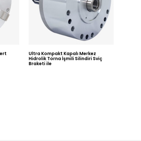
ert
Ultra Kompakt Kapalı Merkez
Kısa Ti
Hidrolik Torna İşmili Silindiri Sviç
Braketi ile